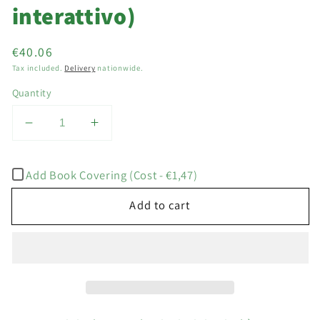
interattivo)
Regular
€40.06
price
Tax included.
Delivery
nationwide.
Quantity
Decrease
Increase
quantity
quantity
for
for
Add Book Covering (Cost - €1,47)
Dieci
Dieci
A1
A1
Add to cart
(libro
(libro
+
+
ebook
ebook
interattivo)
interattivo)