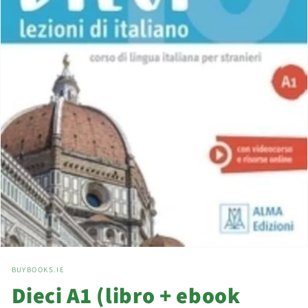
Open
media
BUYBOOKS.IE
1
in
Dieci A1 (libro + ebook
modal